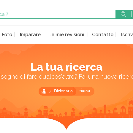
Foto
Imparare
Le mie revisioni
Contatto
Iscriv
La tua ricerca
isogno di fare qualcos'altro? Fai una nuova ricer
Dizionario
संकरज