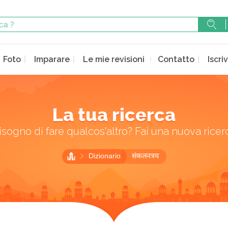
Foto
Imparare
Le mie revisioni
Contatto
Iscriv
La tua ricerca
isogno di fare qualcos'altro? Fai una nuova ricer
Dizionario
संकलनत्रय