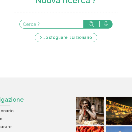
Nuova ricerca ?
…o sfogliare il dizionario
igazione
ionario
to
arare