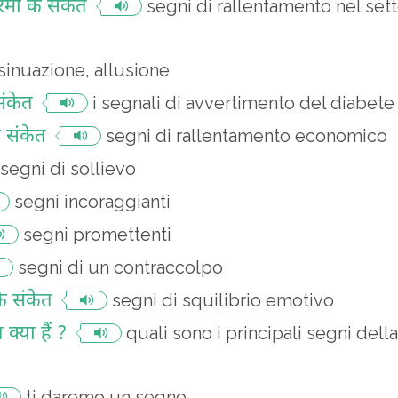
ं नरमी के संकेत
segni di rallentamento nel sett
sinuazione, allusione
संकेत
i segnali di avvertimento del diabete
के संकेत
segni di rallentamento economico
segni di sollievo
segni incoraggianti
segni promettenti
segni di un contraccolpo
े संकेत
segni di squilibrio emotivo
क्या हैं ?
quali sono i principali segni del
ti daremo un segno