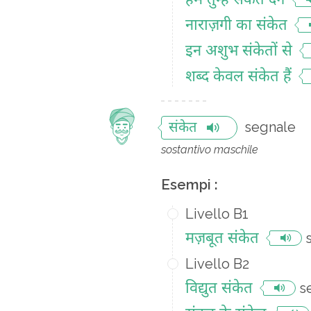
हम तुम्हें संकेत देंगे
नाराज़गी का संकेत
इन अशुभ संकेतों से
शब्द केवल संकेत हैं
segnale
संकेत
sostantivo maschile
Esempi :
Livello B1
मज़बूत संकेत
Livello B2
विद्युत संकेत
s