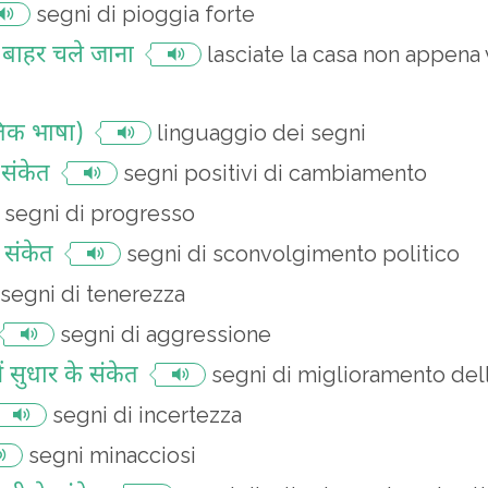
segni di pioggia forte
म बाहर चले जाना
lasciate la casa non appena
तिक भाषा)
linguaggio dei segni
संकेत
segni positivi di cambiamento
segni di progresso
 संकेत
segni di sconvolgimento politico
segni di tenerezza
segni di aggressione
ं सुधार के संकेत
segni di miglioramento del
segni di incertezza
segni minacciosi