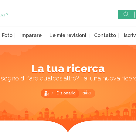
Foto
Imparare
Le mie revisioni
Contatto
Iscriv
La tua ricerca
isogno di fare qualcos'altro? Fai una nuova ricer
Dizionario
संकेत