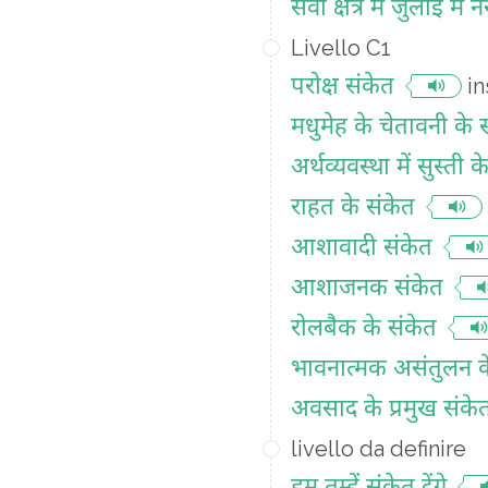
सेवा क्षेत्र में जुलाई मे
Livello C1
परोक्ष संकेत
in
मधुमेह के चेतावनी के 
अर्थव्यवस्था में सुस्ती 
राहत के संकेत
आशावादी संकेत
आशाजनक संकेत
रोलबैक के संकेत
भावनात्मक असंतुलन क
अवसाद के प्रमुख संकेत 
livello da definire