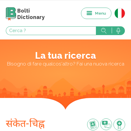
Bolti
Menu
Dictionary
La tua ricerca
Bisogno di fare qualcos'altro? Fai una nuova ricerca
संकेत-चिह्न