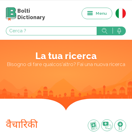
Bolti
Menu
Dictionary
La tua ricerca
Bisogno di fare qualcos'altro? Fai una nuova ricerca
वैचारिकी