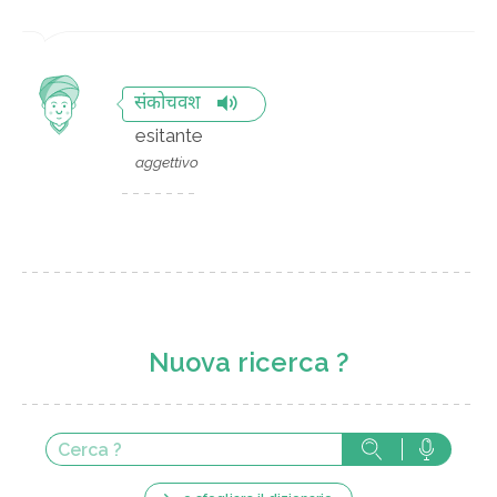
संकोचवश
esitante
aggettivo
Nuova ricerca ?