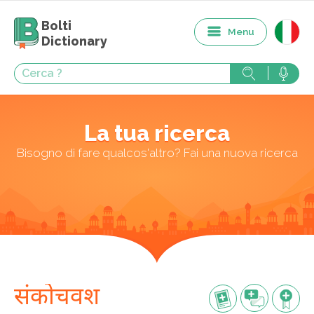
Bolti
Menu
Dictionary
La tua ricerca
Bisogno di fare qualcos'altro? Fai una nuova ricerca
संकोचवश