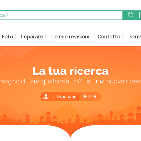
Foto
Imparare
Le mie revisioni
Contatto
Iscriv
La tua ricerca
isogno di fare qualcos'altro? Fai una nuova ricer
Dizionario
संकोचन