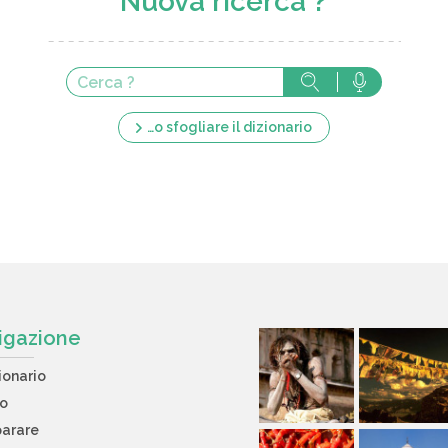
Nuova ricerca ?
…o sfogliare il dizionario
igazione
ionario
to
arare