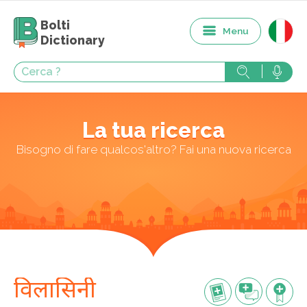
Bolti
Menu
Dictionary
La tua ricerca
Bisogno di fare qualcos'altro? Fai una nuova ricerca
विलासिनी