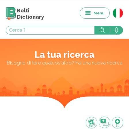
Bolti
Menu
Dictionary
La tua ricerca
Bisogno di fare qualcos'altro? Fai una nuova ricerca