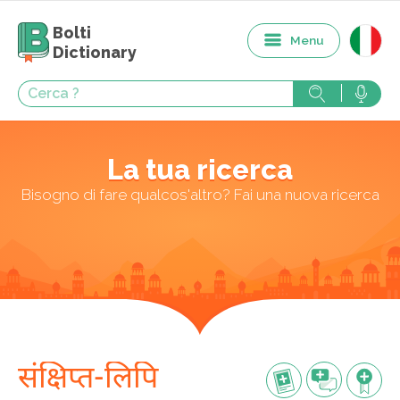
Bolti
Menu
Dictionary
La tua ricerca
Bisogno di fare qualcos'altro? Fai una nuova ricerca
संक्षिप्त-लिपि