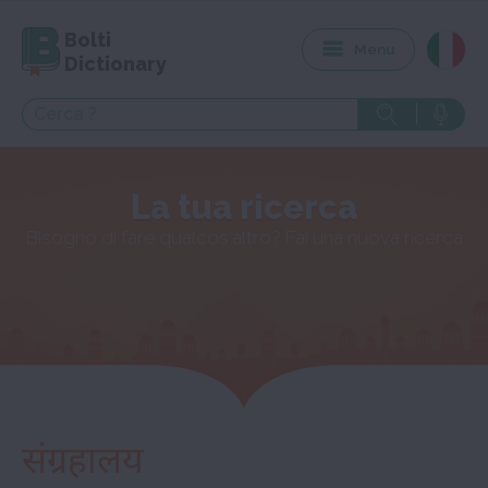
Bolti
Menu
Dictionary
La tua ricerca
Bisogno di fare qualcos'altro? Fai una nuova ricerca
संग्रहालय