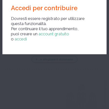
Accedi per contribuire
Dovresti essere registrato per utilizzare
questa funzionalità.
Per continuare il tuo apprendimento,
Nuova ricerca ?
puoi creare un
account gratuito
o
accedi
…o sfogliare il dizionario