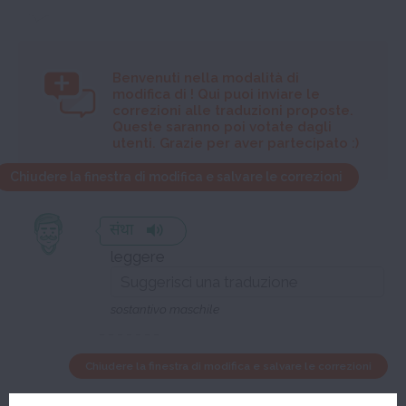
Benvenuti nella modalità di
modifica di
! Qui puoi inviare le
correzioni alle traduzioni proposte.
Queste saranno poi votate dagli
utenti. Grazie per aver partecipato :)
Chiudere la finestra di modifica e salvare le correzioni
संथा
leggere
sostantivo maschile
Chiudere la finestra di modifica e salvare le correzioni