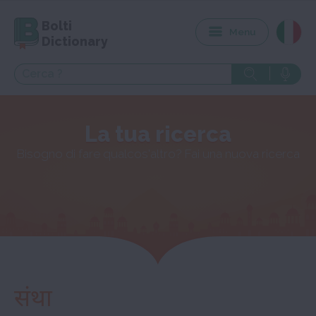
Bolti
Menu
Dictionary
La tua ricerca
Bisogno di fare qualcos'altro? Fai una nuova ricerca
संथा