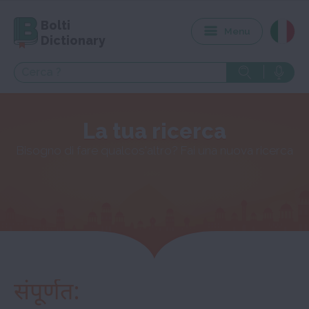
Bolti
Menu
Dictionary
La tua ricerca
Bisogno di fare qualcos'altro? Fai una nuova ricerca
संपूर्णत: