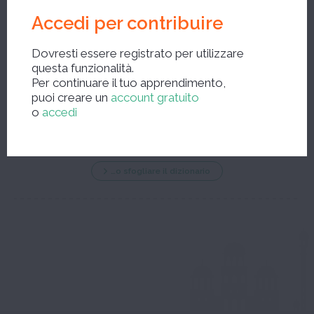
Accedi per contribuire
Dovresti essere registrato per utilizzare
questa funzionalità.
Per continuare il tuo apprendimento,
Nuova ricerca ?
puoi creare un
account gratuito
o
accedi
…o sfogliare il dizionario