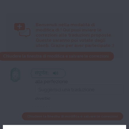
Benvenuti nella modalità di
modifica di
! Qui puoi inviare le
correzioni alle traduzioni proposte.
Queste saranno poi votate dagli
utenti. Grazie per aver partecipato :)
Chiudere la finestra di modifica e salvare le correzioni
संपूर्णत:
alla perfezione
avverbio
Chiudere la finestra di modifica e salvare le correzioni