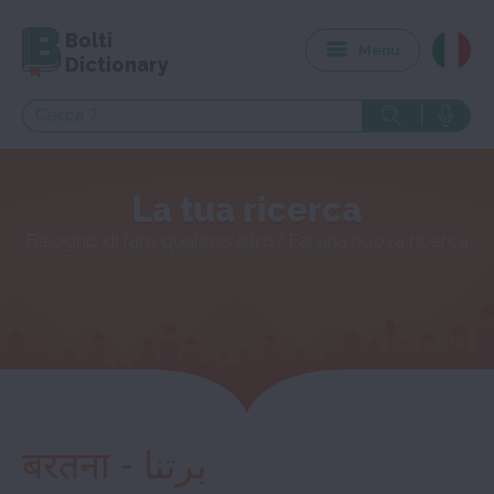
Bolti
Menu
Dictionary
La tua ricerca
Bisogno di fare qualcos'altro? Fai una nuova ricerca
बरतना - برتنا