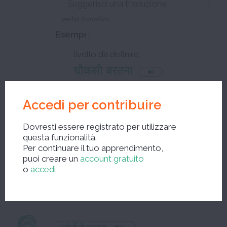
verbo transitivo
Esempi :
livello da definire
चौकसी बरतना
lavorare con cura
Accedi per contribuire
नीति बरतना
Dovresti essere registrato per utilizzare
lavorare con diplomazia
questa funzionalità.
Per continuare il tuo apprendimento,
puoi creare un
account gratuito
होशियारी बरतना
o
accedi
lavorare con l'intelligenza