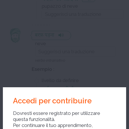
pupazzo di neve
बरफ़ पड़ना
neve
verbo intransitivo
Esempio :
livello da definire
बर्फ़ पड़ रही है
nevica
Accedi per contribuire
Dovresti essere registrato per utilizzare
questa funzionalità.
Per continuare il tuo apprendimento,
बरफ़ बारी होना