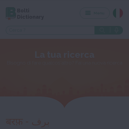
Bolti
Menu
Dictionary
La tua ricerca
Bisogno di fare qualcos'altro? Fai una nuova ricerca
बरफ़ - برف