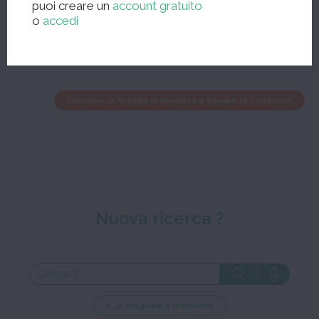
puoi creare un
account gratuito
neve
o
accedi
verbo intransitivo
Chiudere la finestra di modifica e salvare le correzioni
Nuova ricerca ?
…o sfogliare il dizionario