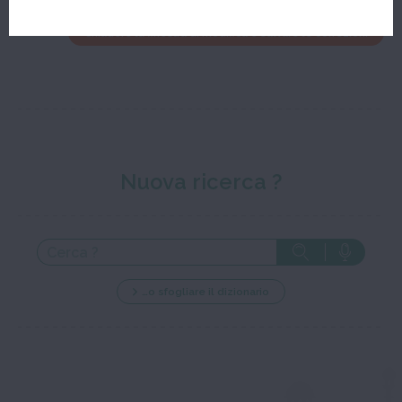
Chiudere la finestra di modifica e salvare le correzioni
Nuova ricerca ?
…o sfogliare il dizionario