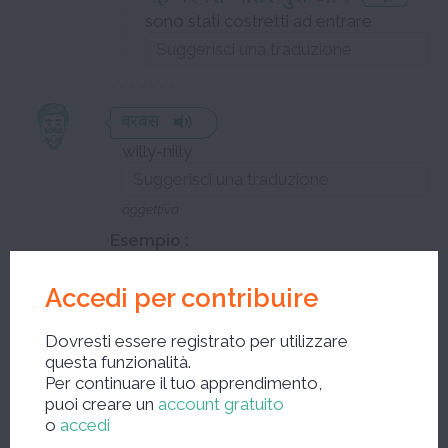
sono stati costretti ad entrare
बरबस
willy-nilly
aggettivo
Esempio :
livello da definire
Accedi per contribuire
मुझे यह सब कुछ बरबस करना
पड़ा
Dovresti essere registrato per utilizzare
questa funzionalità.
Ho dovuto fare tutto questo contro
Per continuare il tuo apprendimento,
la mia volontà
puoi creare un
account gratuito
o
accedi