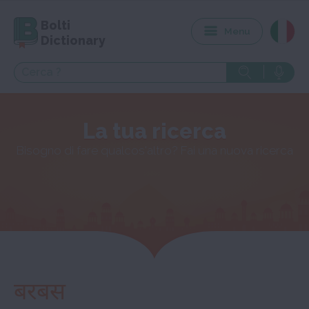
Bolti
Menu
Dictionary
La tua ricerca
Bisogno di fare qualcos'altro? Fai una nuova ricerca
बरबस