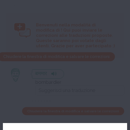
Benvenuti nella modalità di
modifica di
! Qui puoi inviare le
correzioni alle traduzioni proposte.
Queste saranno poi votate dagli
utenti. Grazie per aver partecipato :)
Chiudere la finestra di modifica e salvare le correzioni
बममार
bombardier
Chiudere la finestra di modifica e salvare le correzioni