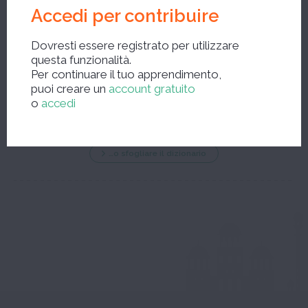
Accedi per contribuire
Dovresti essere registrato per utilizzare
questa funzionalità.
Nuova ricerca ?
Per continuare il tuo apprendimento,
puoi creare un
account gratuito
o
accedi
…o sfogliare il dizionario