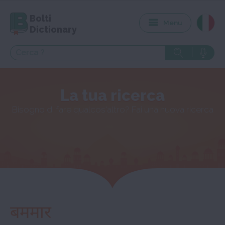
Bolti
Menu
Dictionary
La tua ricerca
Bisogno di fare qualcos'altro? Fai una nuova ricerca
बममार