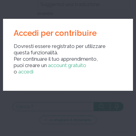
avverbio
Accedi per contribuire
Chiudere la finestra di modifica e salvare le correzioni
Dovresti essere registrato per utilizzare
questa funzionalità.
Per continuare il tuo apprendimento,
puoi creare un
account gratuito
o
accedi
Nuova ricerca ?
…o sfogliare il dizionario