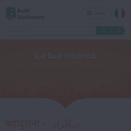
Bolti
Menu
Dictionary
La tua ricerca
Bisogno di fare qualcos'altro? Fai una nuova ricerca
बहादुराना - بہادُرانہ