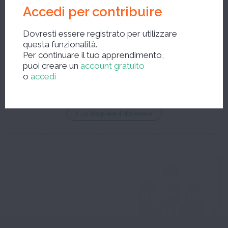
Accedi per contribuire
Dovresti essere registrato per utilizzare
questa funzionalità.
Nuova ricerca ?
Per continuare il tuo apprendimento,
puoi creare un
account gratuito
o
accedi
…o sfogliare il dizionario