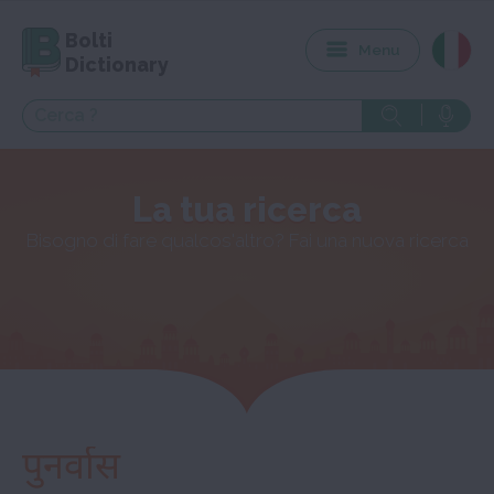
Bolti
Menu
Dictionary
La tua ricerca
Bisogno di fare qualcos'altro? Fai una nuova ricerca
पुनर्वास