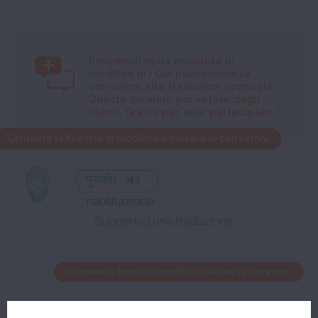
Benvenuti nella modalità di
modifica di
! Qui puoi inviare le
correzioni alle traduzioni proposte.
Queste saranno poi votate dagli
utenti. Grazie per aver partecipato :)
Chiudere la finestra di modifica e salvare le correzioni
पुनर्वास
riabilitazione
Chiudere la finestra di modifica e salvare le correzioni