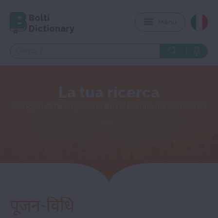
Bolti
Menu
Dictionary
La tua ricerca
Bisogno di fare qualcos'altro? Fai una nuova ricerca
पूजन-विधि