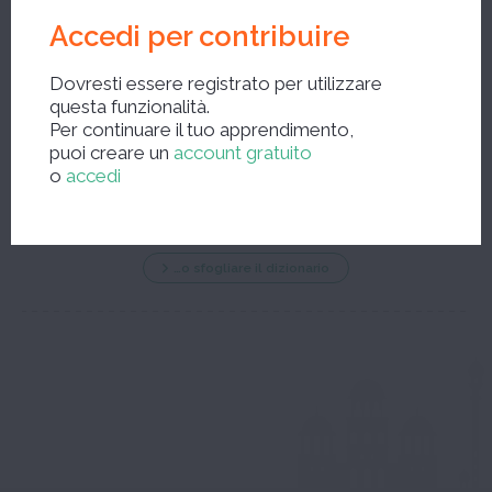
Accedi per contribuire
Dovresti essere registrato per utilizzare
questa funzionalità.
Per continuare il tuo apprendimento,
Nuova ricerca ?
puoi creare un
account gratuito
o
accedi
…o sfogliare il dizionario