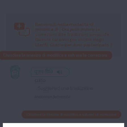
Benvenuti nella modalità di
modifica di
! Qui puoi inviare le
correzioni alle traduzioni proposte.
Queste saranno poi votate dagli
utenti. Grazie per aver partecipato :)
Chiudere la finestra di modifica e salvare le correzioni
पूजन-विधि
culto
sostantivo femminile
Chiudere la finestra di modifica e salvare le correzioni