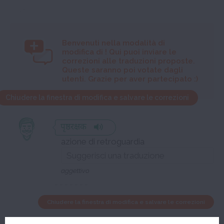
Benvenuti nella modalità di
modifica di
! Qui puoi inviare le
correzioni alle traduzioni proposte.
Queste saranno poi votate dagli
utenti. Grazie per aver partecipato :)
Chiudere la finestra di modifica e salvare le correzioni
पृष्ठरक्षक
azione di retroguardia
aggettivo
Chiudere la finestra di modifica e salvare le correzioni