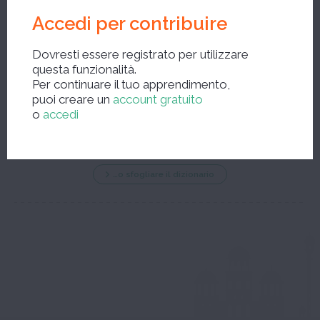
Accedi per contribuire
Dovresti essere registrato per utilizzare
questa funzionalità.
Per continuare il tuo apprendimento,
Nuova ricerca ?
puoi creare un
account gratuito
o
accedi
…o sfogliare il dizionario