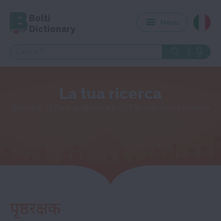
Bolti
Menu
Dictionary
La tua ricerca
Bisogno di fare qualcos'altro? Fai una nuova ricerca
पृष्ठरक्षक