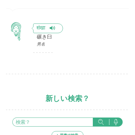
संखा
碾き臼
男名
新しい検索？