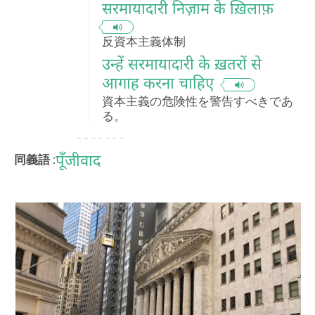
सरमायादारी निज़ाम के ख़िलाफ़
反資本主義体制
उन्हें सरमायादारी के ख़तरों से
आगाह करना चाहिए
資本主義の危険性を警告すべきであ
る。
पूँजीवाद
同義語 :