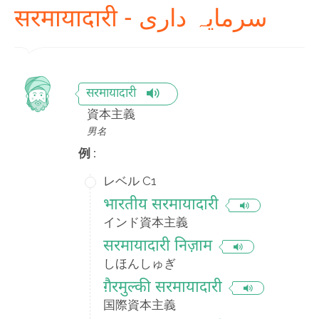
सरमायादारी - سرمایہ داری
सरमायादारी
資本主義
男名
例 :
レベル C1
भारतीय सरमायादारी
インド資本主義
सरमायादारी निज़ाम
しほんしゅぎ
ग़ैरमुल्की सरमायादारी
国際資本主義