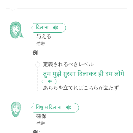
दिलाना
与える
他動
例 :
定義されるべきレベル
तुम मुझे ग़ुस्सा दिलाकर ही दम लोगे
あちらを立てればこちらが立たず
विश्वास दिलाना
確保
他動
例 :