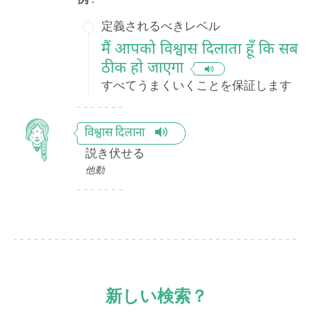
定義されるべきレベル
मैं आपको विश्वास दिलाता हूँ कि सब
ठीक हो जाएगा
すべてうまくいくことを保証します
विश्वास दिलाना
説き伏せる
他動
新しい検索？