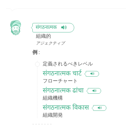
संगठनात्मक
組織的
アジェクティブ
例 :
定義されるべきレベル
संगठनात्मक चार्ट
フローチャート
संगठनात्मक ढांचा
組織機構
संगठनात्मक विकास
組織開発