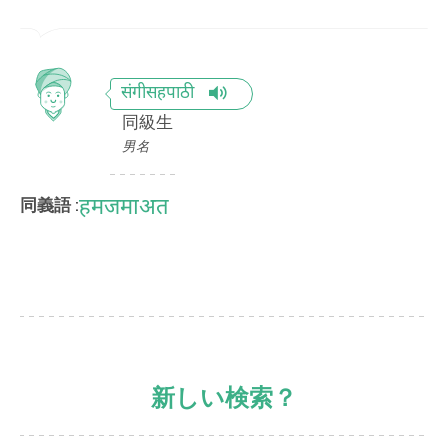
संगीसहपाठी
同級生
男名
हमजमाअत
同義語 :
新しい検索？