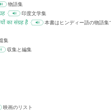
物語集
्रह
印度文学集
ों का संग्रह है
本書はヒンディー語の物語集
篇集
収集と編集
映画のリスト