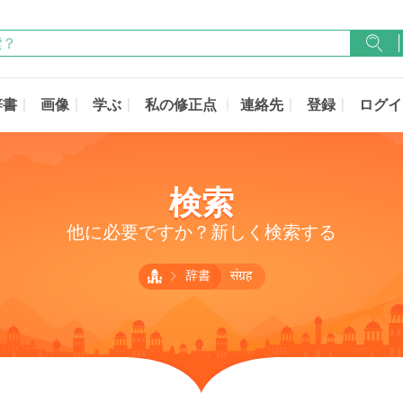
辞書
画像
学ぶ
私の修正点
連絡先
登録
ログイ
検索
他に必要ですか？新しく検索する
辞書
संग्रह