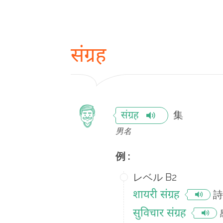
संग्रह
集
संग्रह
男名
例 :
レベル B2
शायरी संग्रह
詩
सुविचार संग्रह