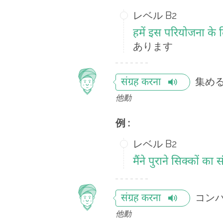
レベル B2
हमें इस परियोजना के ल
あります
集め
संग्रह करना
他動
例 :
レベル B2
मैंने पुराने सिक्कों का स
コン
संग्रह करना
他動