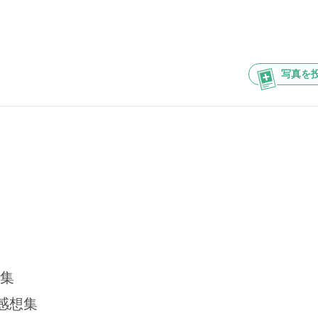
写真を
集
感想集