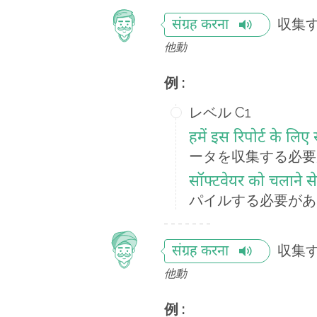
収集
संग्रह करना
他動
例 :
レベル C1
हमें इस रिपोर्ट के लिए
ータを収集する必要
सॉफ्टवेयर को चलाने से
パイルする必要があ
収集
संग्रह करना
他動
例 :