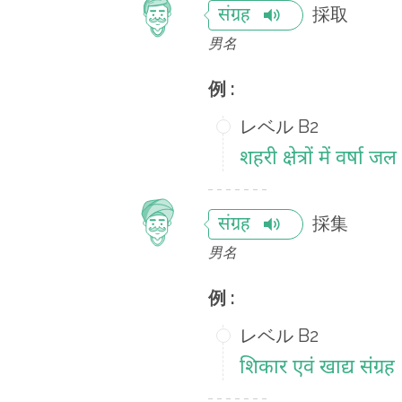
採取
संग्रह
男名
例 :
レベル B2
शहरी क्षेत्रों में वर्षा जल
採集
संग्रह
男名
例 :
レベル B2
शिकार एवं खाद्य संग्रह