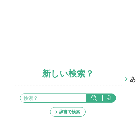
新しい検索？
あ
辞書で検索