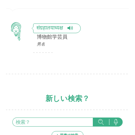
संग्रहालयाध्यक्ष
博物館学芸員
男名
新しい検索？