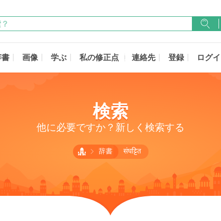
辞書
画像
学ぶ
私の修正点
連絡先
登録
ログイ
検索
他に必要ですか？新しく検索する
辞書
संघट्टित