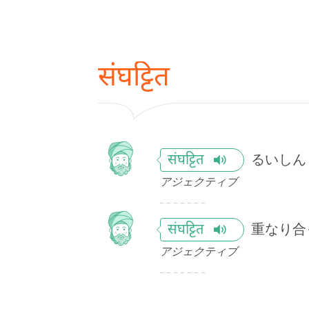
संघट्टित
るいしん
संघट्टित
アジェクティブ
重なり合
संघट्टित
アジェクティブ