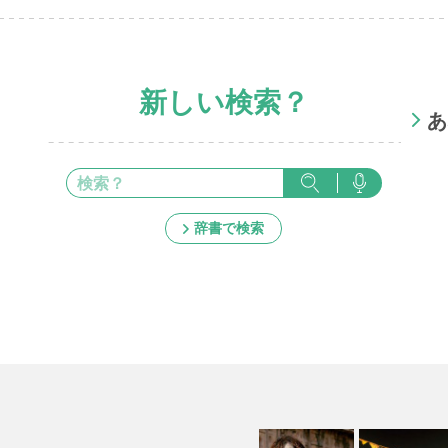
新しい検索？
あ
辞書で検索