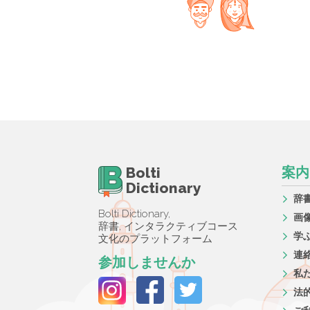
Bolti
案内
Dictionary
辞
Bolti Dictionary,
画
辞書, インタラクティブコース
学
文化のプラットフォーム
連
参加しませんか
私
法