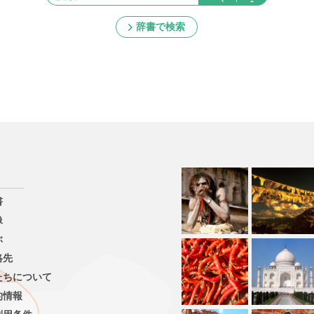
辞書で検索
書
像
ぶ
絡先
たちについて
的情報