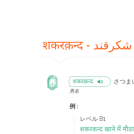
शकरक़न्द - شکرقند
さつま
शकरक़न्द
男名
例 :
レベル B1
शकरकन्‍द खाने में मीठा