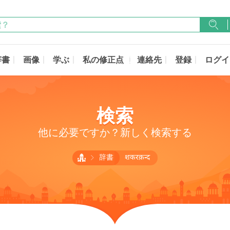
辞書
画像
学ぶ
私の修正点
連絡先
登録
ログイ
検索
他に必要ですか？新しく検索する
辞書
शकरक़न्द