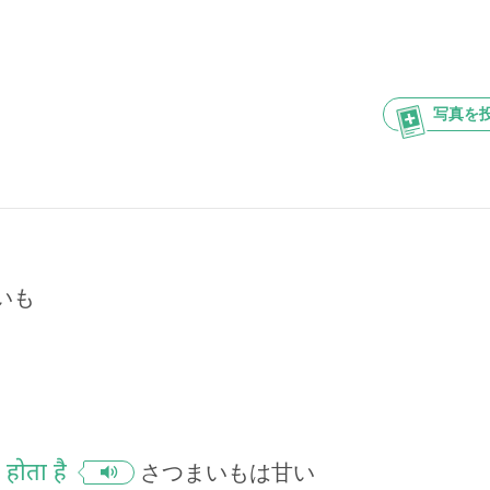
写真を
いも
 होता है
さつまいもは甘い