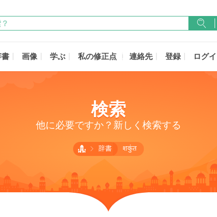
辞書
画像
学ぶ
私の修正点
連絡先
登録
ログイ
検索
他に必要ですか？新しく検索する
辞書
शकुंत