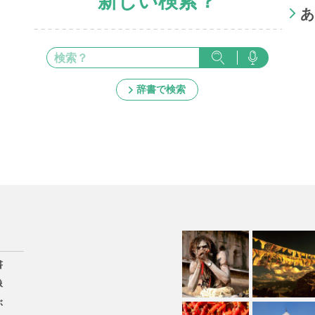
新しい検索？
あ
辞書で検索
書
像
ぶ