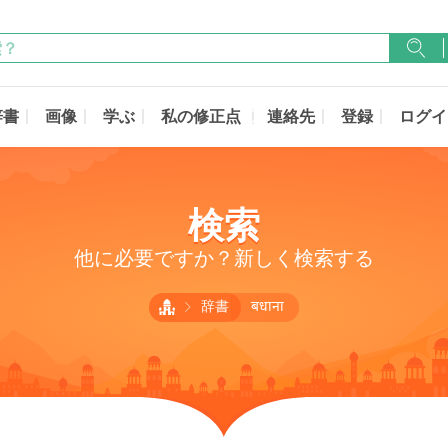
辞書
画像
学ぶ
私の修正点
連絡先
登録
ログイ
検索
他に必要ですか？新しく検索する
辞書
बधाना