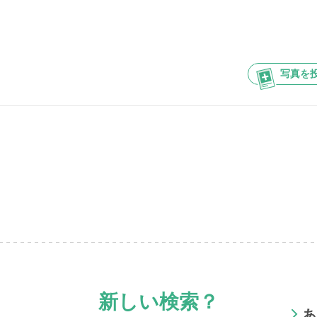
写真を
新しい検索？
あ