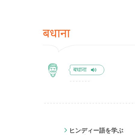
बधाना
बधाना
ヒンディー語を学ぶ