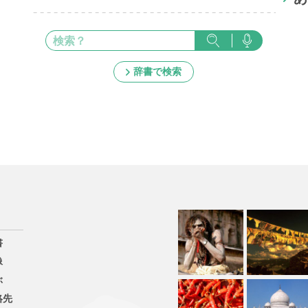
辞書で検索
書
像
ぶ
絡先