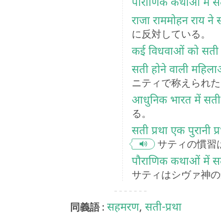
पौराणिक कथाओं में सत
राजा राममोहन राय ने 
に反対している。
कई विधवाओं को सती ह
सती होने वाली महिलाओ
ニティで称えられた
आधुनिक भारत में सती प्
る。
सती प्रथा एक पुरानी 
サティの慣習
पौराणिक कथाओं में सती 
サティはシヴァ神の
सहमरण
,
सती-प्रथा
同義語 :