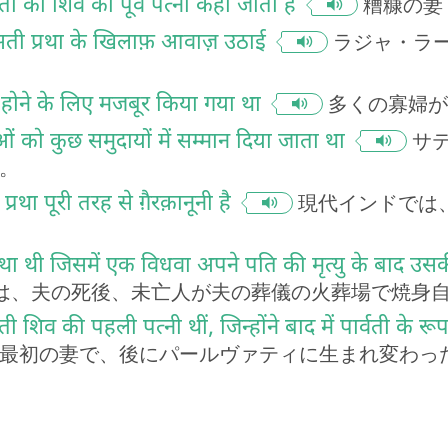
ी को शिव की पूर्व पत्नी कहा जाता है
糟糠の妻
सती प्रथा के खिलाफ़ आवाज़ उठाई
ラジャ・ラ
ोने के लिए मजबूर किया गया था
多くの寡婦が
ं को कुछ समुदायों में सम्मान दिया जाता था
サ
。
रथा पूरी तरह से ग़ैरक़ानूनी है
現代インドでは
प्रथा थी जिसमें एक विधवा अपने पति की मृत्यु के बाद उ
は、夫の死後、未亡人が夫の葬儀の火葬場で焼身
शिव की पहली पत्नी थीं, जिन्होंने बाद में पार्वती के रूप म
最初の妻で、後にパールヴァティに生まれ変わっ