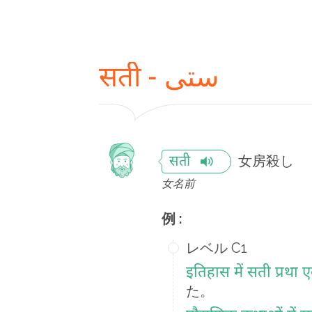
सती - ستی
女房殺し
सती
女名前
例 :
レベル C1
इतिहास में सती प्रथा
た。