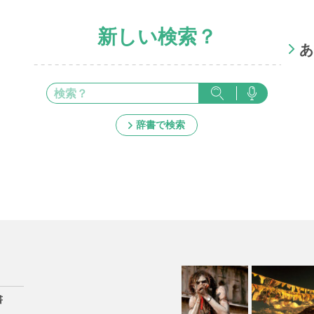
新しい検索？
あ
辞書で検索
書