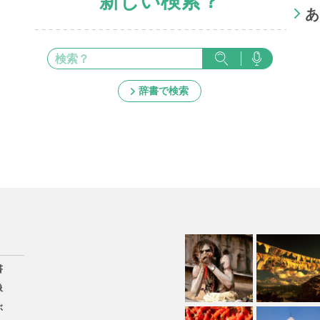
新しい検索？
あ
辞書で検索
書
像
ぶ