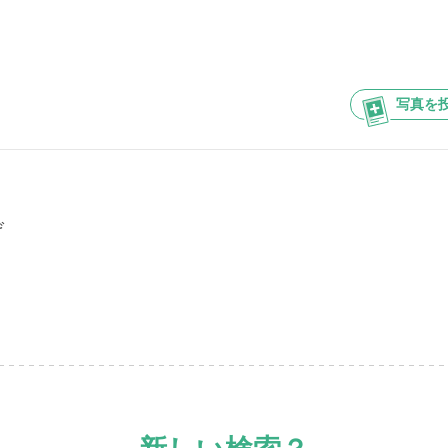
写真を
げ