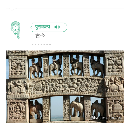
पुराकल्प
古今
@Boltidictionary