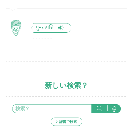
पुनरुत्पत्ति
新しい検索？
辞書で検索