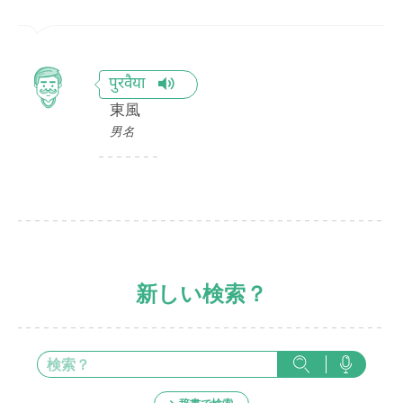
पुरवैया
東風
男名
新しい検索？