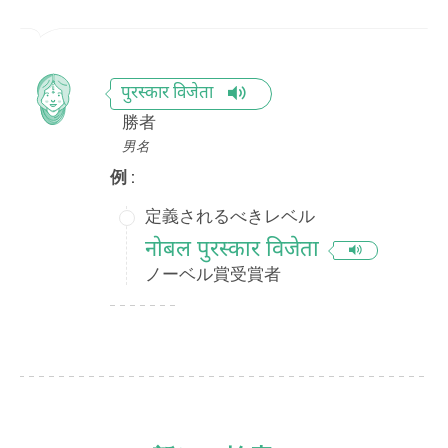
पुरस्कार विजेता
勝者
男名
例 :
定義されるべきレベル
नोबल पुरस्कार विजेता
ノーベル賞受賞者