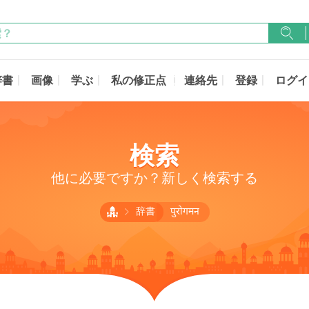
辞書
画像
学ぶ
私の修正点
連絡先
登録
ログイ
検索
他に必要ですか？新しく検索する
辞書
पुरोगमन