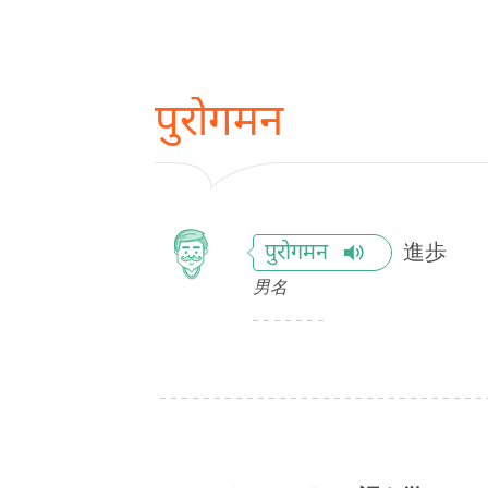
पुरोगमन
進歩
पुरोगमन
男名