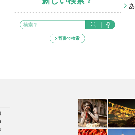
新しい検索？
あ
辞書で検索
書
像
ぶ