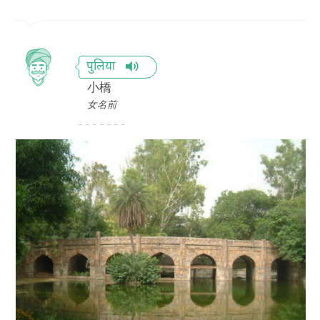
पुलिया
小橋
女名前