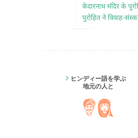
केदारनाथ मंदिर के पुर
पुरोहित ने विवाह-संस्
ヒンディー語を学ぶ
地元の人と