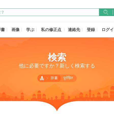
辞書
画像
学ぶ
私の修正点
連絡先
登録
ログイ
検索
他に必要ですか？新しく検索する
辞書
पुरोहित