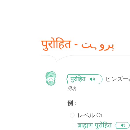
पुरोहित - پروہت
ヒンズー
पुरोहित
男名
例 :
レベル C1
ब्राह्मण पुरोहित