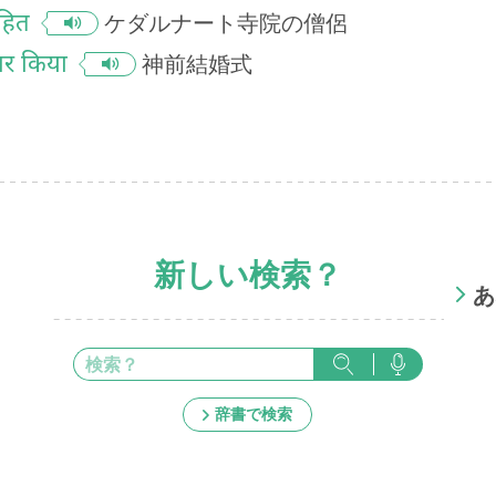
ोहित
ケダルナート寺院の僧侶
कार किया
神前結婚式
新しい検索？
あ
辞書で検索