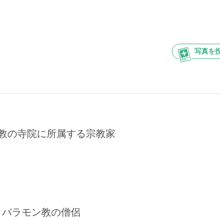
写真を
教の寺院に所属する宗教家
バラモン教の僧侶