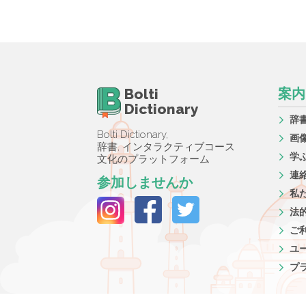
Bolti
案内
Dictionary
辞
Bolti Dictionary,
画
辞書, インタラクティブコース
学
文化のプラットフォーム
連
参加しませんか
私
法
ご
ユ
プ