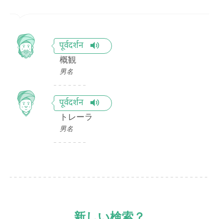
पूर्वदर्शन
概観
男名
पूर्वदर्शन
トレーラ
男名
新しい検索？