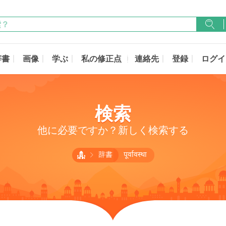
辞書
画像
学ぶ
私の修正点
連絡先
登録
ログイ
検索
他に必要ですか？新しく検索する
辞書
पूर्वावस्था