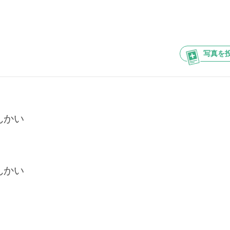
写真を
んかい
んかい