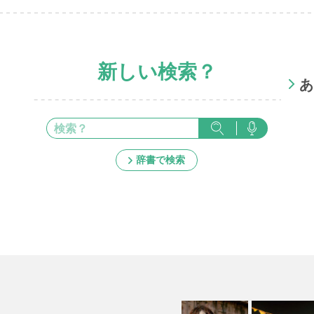
新しい検索？
あ
辞書で検索