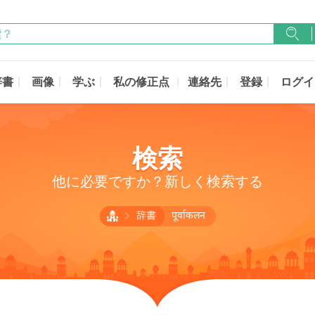
辞書
画像
学ぶ
私の修正点
連絡先
登録
ログイ
検索
他に必要ですか？新しく検索する
辞書
पूर्वाकलन