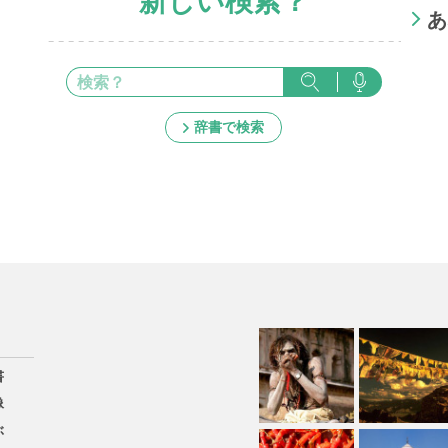
新しい検索？
あ
辞書で検索
書
像
ぶ