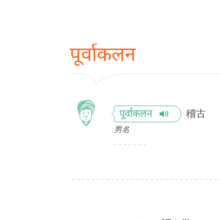
पूर्वाकलन
稽古
पूर्वाकलन
男名