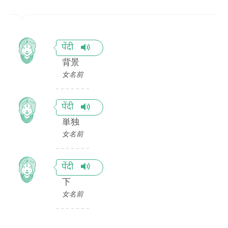
पेंदी
背景
女名前
पेंदी
単独
女名前
पेंदी
下
女名前