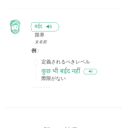
बईद
限界
女名前
例 :
定義されるべきレベル
कुछ भी बईद नहीं
際限がない