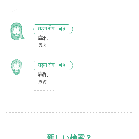
सड़न रोग
腐れ
男名
सड़न रोग
腐乱
男名
新しい検索？