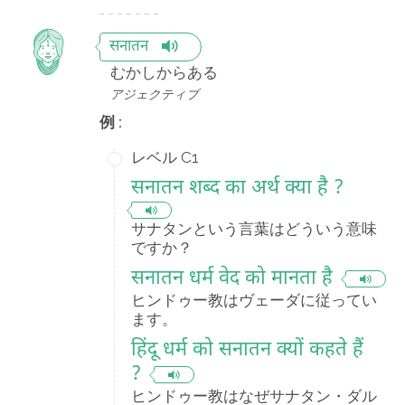
सनातन
むかしからある
アジェクティブ
例 :
レベル C1
सनातन शब्द का अर्थ क्या है ?
サナタンという言葉はどういう意味
ですか？
सनातन धर्म वेद को मानता है
ヒンドゥー教はヴェーダに従ってい
ます。
हिंदू धर्म को सनातन क्यों कहते हैं
?
ヒンドゥー教はなぜサナタン・ダル