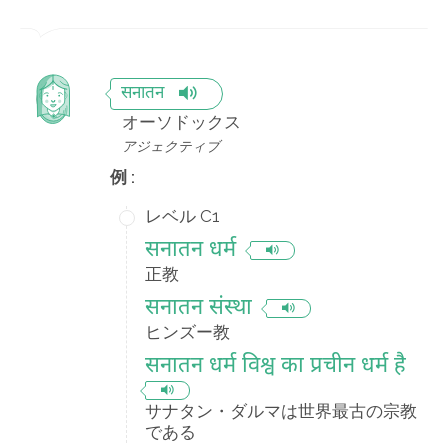
सनातन
オーソドックス
アジェクティブ
例 :
レベル C1
सनातन धर्म
正教
सनातन संस्था
ヒンズー教
सनातन धर्म विश्व का प्रचीन धर्म है
サナタン・ダルマは世界最古の宗教
である