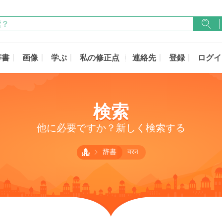
辞書
画像
学ぶ
私の修正点
連絡先
登録
ログイ
検索
他に必要ですか？新しく検索する
辞書
वरन