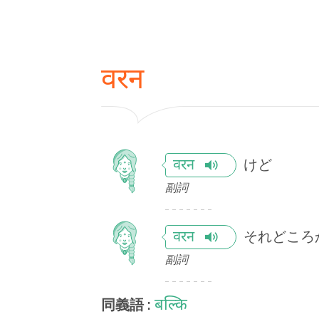
वरन
けど
वरन
副詞
それどころ
वरन
副詞
बल्कि
同義語 :