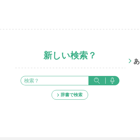
新しい検索？
あ
辞書で検索