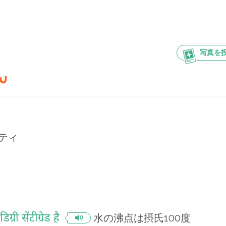
写真を
سین
ティ
ी सेंटीग्रेड है
水の沸点は摂氏100度