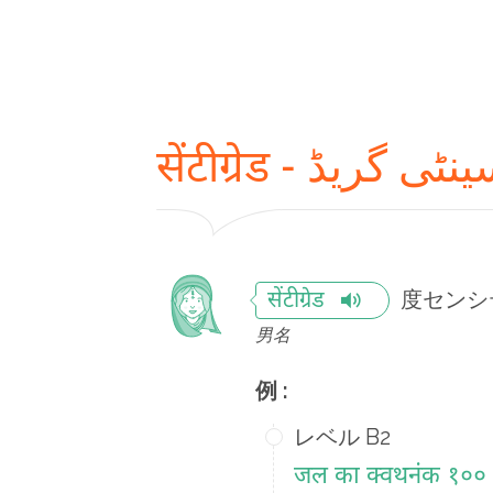
सेंटीग्रेड - ٹی گریڈ
度センシ
सेंटीग्रेड
男名
例 :
レベル B2
जल का क्वथनंक १०० डिग्र