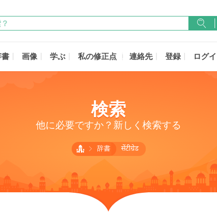
辞書
画像
学ぶ
私の修正点
連絡先
登録
ログイ
検索
他に必要ですか？新しく検索する
辞書
सेंटीग्रेड