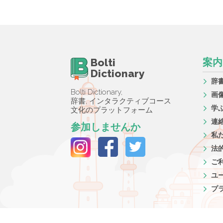
Bolti
案内
Dictionary
辞
Bolti Dictionary,
画
辞書, インタラクティブコース
学
文化のプラットフォーム
連
参加しませんか
私
法
ご
ユ
プ