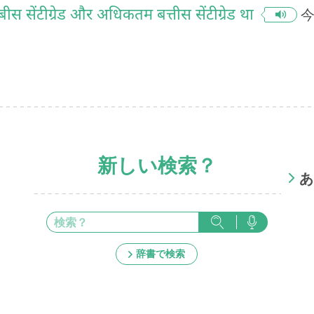
 सेंटीग्रेड और अधिकतम बत्तीस सेंटीग्रेड था
今
新しい検索？
あ
辞書で検索